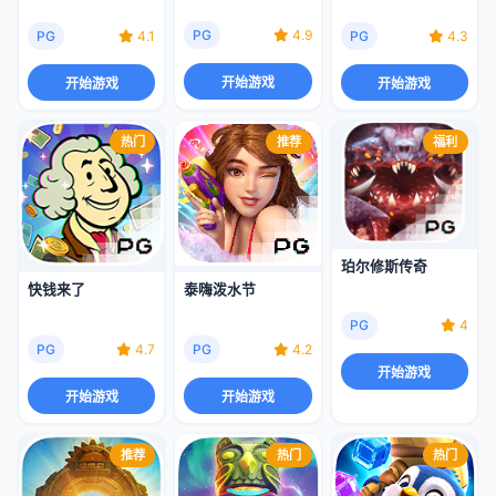
PG
4.9
PG
4.1
PG
4.3
开始游戏
开始游戏
开始游戏
热门
推荐
福利
珀尔修斯传奇
快钱来了
泰嗨泼水节
PG
4
PG
4.7
PG
4.2
开始游戏
开始游戏
开始游戏
推荐
热门
热门