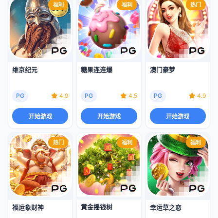
福利
福利
热门
维京纪元
糖果连连爆
澳门豪梦
PG
4.9
PG
4.5
PG
4.9
开始游戏
开始游戏
开始游戏
热门
福利
福利
黄金摇钱树
福运象财神
幸运草之恋