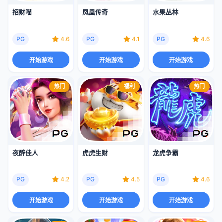
招财喵
凤凰传奇
水果丛林
PG
4.6
PG
4.1
PG
4.6
开始游戏
开始游戏
开始游戏
热门
福利
热门
夜醉佳人
虎虎生财
龙虎争霸
PG
4.2
PG
4.5
PG
4.6
开始游戏
开始游戏
开始游戏