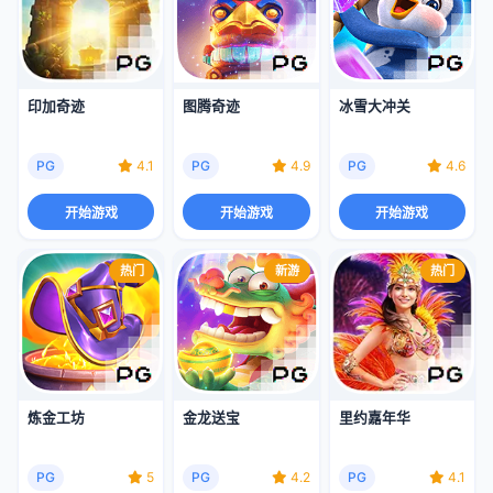
印加奇迹
图腾奇迹
冰雪大冲关
PG
4.1
PG
4.9
PG
4.6
开始游戏
开始游戏
开始游戏
热门
新游
热门
炼金工坊
金龙送宝
里约嘉年华
PG
5
PG
4.2
PG
4.1