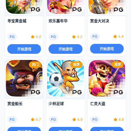
赏金大对决
寻宝黄金城
欢乐嘉年华
PG
4.4
PG
4.2
PG
4.3
开始游戏
开始游戏
开始游戏
热门
推荐
推荐
赏金船长
少林足球
亡灵大盗
PG
4.7
PG
4.9
PG
4.8