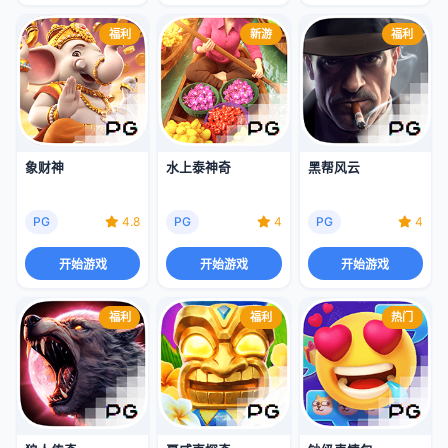
福利
新游
福利
象财神
水上泰神奇
黑帮风云
PG
4.8
PG
4
PG
4
开始游戏
开始游戏
开始游戏
福利
福利
热门