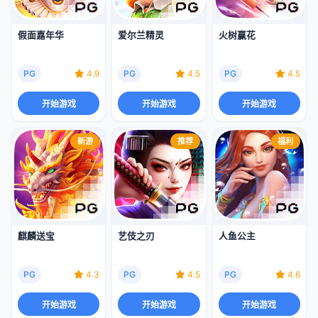
假面嘉年华
爱尔兰精灵
火树赢花
PG
4.9
PG
4.5
PG
4.5
开始游戏
开始游戏
开始游戏
新游
推荐
福利
麒麟送宝
艺伎之刃
人鱼公主
PG
4.3
PG
4.5
PG
4.6
开始游戏
开始游戏
开始游戏