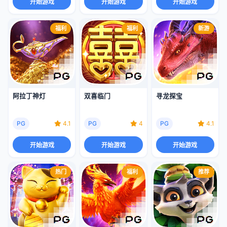
开始游戏
开始游戏
开始游戏
福利
福利
新游
阿拉丁神灯
双喜临门
寻龙探宝
PG
4.1
PG
4
PG
4.1
开始游戏
开始游戏
开始游戏
热门
福利
推荐