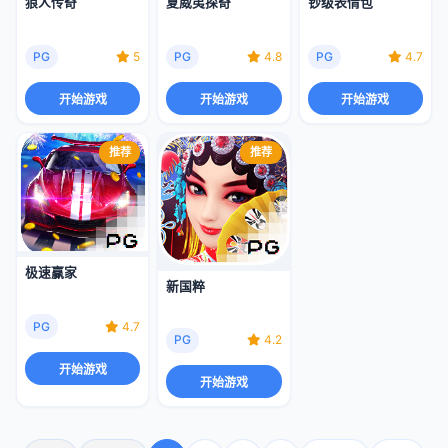
狼人传奇
夏威夷探奇
钞级表情包
PG
5
PG
4.8
PG
4.7
开始游戏
开始游戏
开始游戏
推荐
推荐
极速赢家
新国粹
PG
4.7
PG
4.2
开始游戏
开始游戏