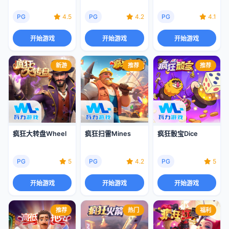
PG
4.5
PG
4.2
PG
4.1
开始游戏
开始游戏
开始游戏
新游
推荐
推荐
疯狂大转盘Wheel
疯狂扫雷Mines
疯狂骰宝Dice
PG
5
PG
4.2
PG
5
开始游戏
开始游戏
开始游戏
推荐
热门
福利