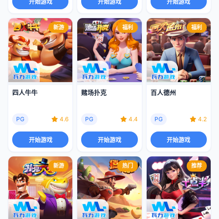
开始游戏
开始游戏
开始游戏
新游
福利
福利
四人牛牛
赌场扑克
百人德州
PG
4.6
PG
4.4
PG
4.2
开始游戏
开始游戏
开始游戏
新游
热门
推荐