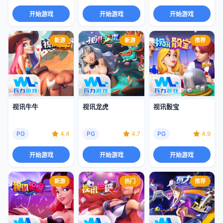
开始游戏
开始游戏
开始游戏
新游
新游
推荐
视讯牛牛
视讯龙虎
视讯骰宝
PG
4.4
PG
4.7
PG
4.9
开始游戏
开始游戏
开始游戏
新游
热门
推荐