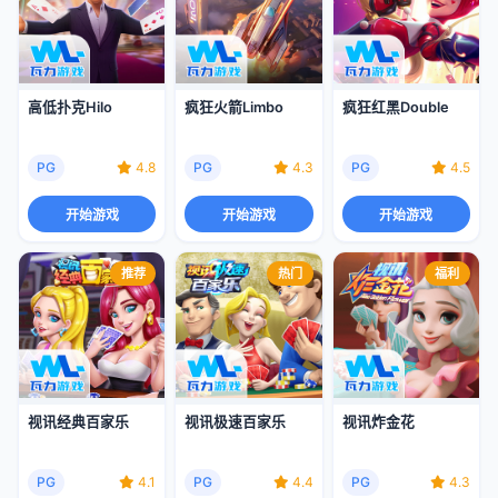
高低扑克Hilo
疯狂火箭Limbo
疯狂红黑Double
PG
4.8
PG
4.3
PG
4.5
开始游戏
开始游戏
开始游戏
推荐
热门
福利
视讯经典百家乐
视讯极速百家乐
视讯炸金花
PG
4.1
PG
4.4
PG
4.3