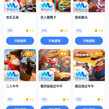
欢乐五张
百人推筒子
街机跑马
PG
4.2
PG
4.6
PG
4.8
开始游戏
开始游戏
开始游戏
热门
新游
热门
二人牛牛
看四张抢庄牛牛
疯狂抢庄牛牛
PG
4.3
PG
4
PG
5