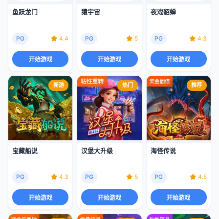
鱼跃龙门
猿宇宙
夜戏貂蝉
PG
4.4
PG
5
PG
4.3
开始游戏
开始游戏
开始游戏
新游
热门
推荐
宝藏船说
汉堡大升级
海怪传说
PG
4.3
PG
5
PG
4.5
开始游戏
开始游戏
开始游戏