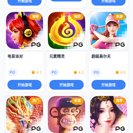
开始游戏
开始游戏
推荐
推荐
新游
电音派对
元素精灵
超级高尔夫
PG
4.2
PG
4.2
PG
4.5
开始游戏
开始游戏
开始游戏
热门
新游
推荐