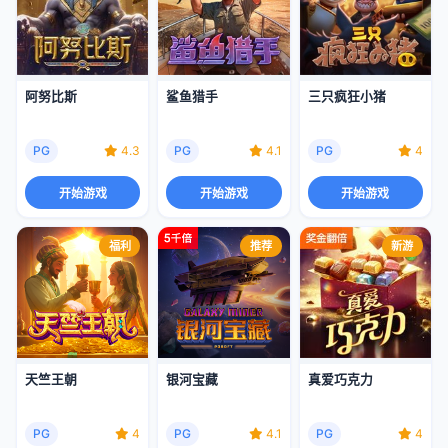
阿努比斯
鲨鱼猎手
三只疯狂小猪
PG
4.3
PG
4.1
PG
4
开始游戏
开始游戏
开始游戏
福利
推荐
新游
天竺王朝
银河宝藏
真爱巧克力
PG
4
PG
4.1
PG
4